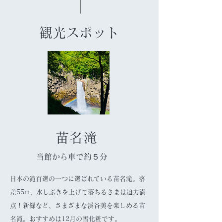
観光スポット
苗名滝
当館から車で約５分
日本の滝百選の一つに選ばれている苗名滝。落
差55m、水しぶきを上げて落ちるさまは迫力満
点！新緑など、さまざまな渓谷美を楽しめる苗
名滝。おすすめは12月の雪化粧です。