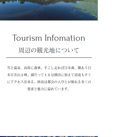
Tourism Infomation
周辺の観光地について
雪と温泉、高原に森林。すこし走れば日本海。
隣あう日
本百名山２峰。
湖だって１０分圏内に加えて
清流もすぐ
にアクセス出来る。妙高は都会の人びとが憧れる多くの
要素と魅力に溢れています。